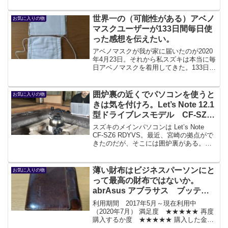
ところは以下だ。・決済時の手数料だ
け。固定費なし。・Wordpress ...
世界一の（可能性がある）アベノ
お気に入りの物
マスクユーザーが133日間毎日使
った感想を伝えたい。
アベノマスクが我が家に届いたのが2020
年4月23日。それから私スズキは本当に毎
日アベノマスクを着用してきた。133日に
なる。その間、同じようにアベノマスク
を着用している人をだれ一人見なかっ
た。私の知り合いで、アベノマスクを着
囲炉裏の近くでパソコンを使うと
お気に入りの物
用している人を...
きは気を付けろ。Let’s Note 12.1
型ドライブレスモデル CF-SZ6
RDYVS を掃除する。
スズキのメインパソコンは Let’s Note
CF-SZ6 RDYVS。最近、宮崎の拠点がで
きたのだが、そこには囲炉裏がある。囲
炉裏はいい。落ち着く。まだガスを引い
ていないので、お湯を沸かすでも調理す
るのでもすべて囲炉裏だ。そして囲炉裏
薄い財布はビジネスパーソンにと
お気に入りの物
の...
って最高の財布ではないか。
abrAsus アブラサス ブッテー
ロレザーA1101H を3年間使っ
利用期間 2017年5月～現在利用中
てみた。
（2020年7月） 満足度 ★★★★★ 再度
購入するか度 ★★★★★ 購入した金
額 17,500円※このコーナーは、モノを