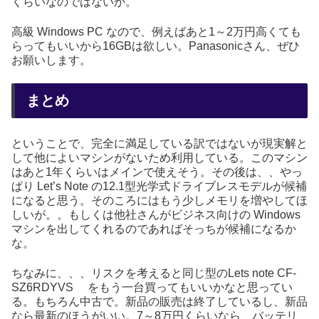
くらいなのではないか。
高級 Windows PC なので、例えばあと1～2万円高くても
らってもいいから16GBは欲しい。Panasonicさん、ぜひ
お願いします。
まとめ
ということで、完全に満足している訳ではないが現実解と
して他によいマシンがないため利用している。このマシン
はあと1年くらいはメインで使えそう。その後は、、やっ
ぱり Let’s Note の12.1型光学式ドライブレスモデルが候補
になると思う。そのころにはもう少しメモリを増やしてほ
しいが。。もしくは他社さんがビジネス向けの Windows
マシンを出してくれるのであればそっちが候補になるか
な。
ちなみに、、、リスクを考えると同じ型のLets note CF-
SZ6RDYVS をもう一台買ってもいいかなと思ってい
る。もちろん中古で。新品の販売は終了しているし、新品
なら最新のほうがいい。7～8万円くらいなら、バッテリ