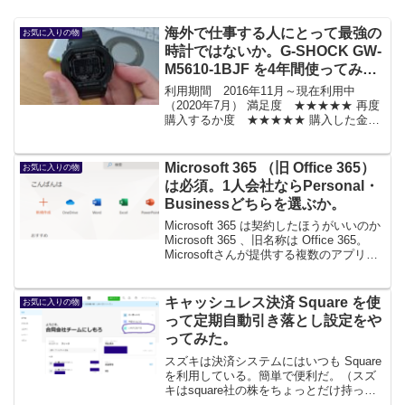
海外で仕事する人にとって最強の
お気に入りの物
時計ではないか。G-SHOCK GW-
M5610-1BJF を4年間使ってみ
た。
利用期間 2016年11月～現在利用中
（2020年7月） 満足度 ★★★★★ 再度
購入するか度 ★★★★★ 購入した金
額 15,100円※このコーナーは、モノを
長期にわたって利用する傾向のある（モ
ノが捨てられないとも言う。。。）スズ
Microsoft 365 （旧 Office 365）
お気に入りの物
キのお気...
は必須。1人会社ならPersonal・
Businessどちらを選ぶか。
Microsoft 365 は契約したほうがいいのか
Microsoft 365 、旧名称は Office 365。
Microsoftさんが提供する複数のアプリケ
ーションを利用できるクラウドサービス
だ。一番大事なのはOffice製品（Word...
キャッシュレス決済 Square を使
お気に入りの物
って定期自動引き落とし設定をや
ってみた。
スズキは決済システムにはいつも Square
を利用している。簡単で便利だ。（スズ
キはsquare社の株をちょっとだけ持って
いる零細株主でもある。）Square のいい