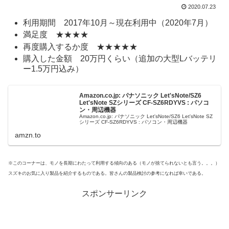
2020.07.23
利用期間 2017年10月～現在利用中（2020年7月）
満足度 ★★★★
再度購入するか度 ★★★★★
購入した金額 20万円くらい（追加の大型Lバッテリ
ー1.5万円込み）
Amazon.co.jp: パナソニック Let'sNote/SZ6
Let'sNote SZシリーズ CF-SZ6RDYVS : パソコ
ン・周辺機器
Amazon.co.jp: パナソニック Let'sNote/SZ6 Let'sNote SZ
シリーズ CF-SZ6RDYVS : パソコン・周辺機器
amzn.to
※このコーナーは、モノを長期にわたって利用する傾向のある（モノが捨てられないとも言う。。。）
スズキのお気に入り製品を紹介するものである。皆さんの製品検討の参考になれば幸いである。
スポンサーリンク