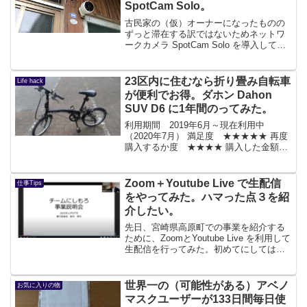
SpotCam Solo。
古民家の（仮）オーナーになったものの
ずっと滞在する訳ではないためネットワ
ークカメラ SpotCam Solo を導入してみ
た。設定が若干わかりづらいものの、面
倒なのは最初だけ。結構いいと思う。
SpotCam Solo に決めた背景まず、要件...
23区内に住むなら折り畳み自転車
Life hack
が便利でお得。ダホン Dahon
SUV D6 に1年間のってみた。
利用期間 2019年6月～現在利用中
（2020年7月） 満足度 ★★★★★ 再度
購入するか度 ★★★★ 購入した金額
4万円くらい※このコーナーは、モノを長
期にわたって利用する傾向のある（モノ
が捨てられないとも言う。。。）スズキ
Zoom＋Youtube Live で生配信
仕事Tips
のお気に入り...
をやってみた。ハマった点３を紹
介したい。
先日、宮崎県高原町での事業を紹介する
ために、ZoomとYoutube Live を利用して
生配信を行ってみた。初めてにしては上
手くいったとは思うのだが、色々想定外
の事態も発生したのでここに記載してお
く。今後同様に行う人のためになります
世界一の（可能性がある）アベノ
お気に入りの物
ように...
マスクユーザーが133日間毎日使