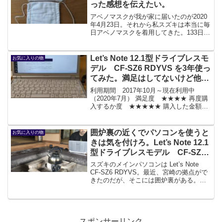
った感想を伝えたい。
アベノマスクが我が家に届いたのが2020
年4月23日。それから私スズキは本当に毎
日アベノマスクを着用してきた。133日に
なる。その間、同じようにアベノマスク
を着用している人をだれ一人見なかっ
た。私の知り合いで、アベノマスクを着
Let’s Note 12.1型ドライブレスモ
お気に入りの物
用している人を...
デル CF-SZ6 RDYVS を3年使っ
てみた。満足はしてないけど他に
選択肢がない。
利用期間 2017年10月～現在利用中
（2020年7月） 満足度 ★★★★ 再度購
入するか度 ★★★★★ 購入した金額
20万円くらい（追加の大型Lバッテリー
1.5万円込み）※このコーナーは、モノを
長期にわたって利用する傾向のある（モ
囲炉裏の近くでパソコンを使うと
お気に入りの物
ノが捨...
きは気を付けろ。Let’s Note 12.1
型ドライブレスモデル CF-SZ6
RDYVS を掃除する。
スズキのメインパソコンは Let’s Note
CF-SZ6 RDYVS。最近、宮崎の拠点がで
きたのだが、そこには囲炉裏がある。囲
炉裏はいい。落ち着く。まだガスを引い
ていないので、お湯を沸かすでも調理す
るのでもすべて囲炉裏だ。そして囲炉裏
の...
スポンサーリンク